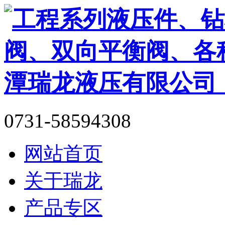
0731-58594308
网站首页
关于瑞龙
产品专区