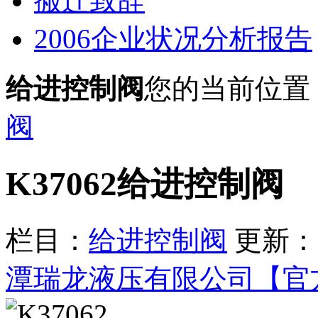
搬迁致辞
2006企业状况分析报告
给进控制阀
您的当前位置
阀
K37062给进控制阀
栏目：
给进控制阀
更新：20
潭瑞龙液压有限公司【官