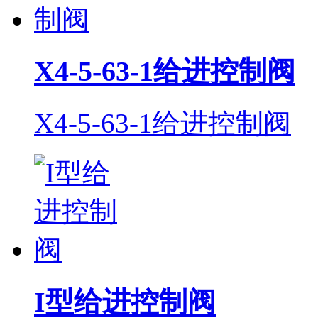
X4-5-63-1给进控制阀
X4-5-63-1给进控制阀
I型给进控制阀