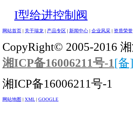
I型给进控制阀
网站首页
|
关于瑞龙
|
产品专区
|
新闻中心
|
企业风采
|
资质荣誉
CopyRight© 2005-
湘ICP备16006211号-1
[备
湘ICP备16006211号-1
网站地图
|
XML
|
GOOGLE