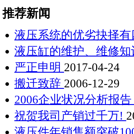
推荐新闻
液压系统的优劣抉择有
液压缸的维护、维修知
严正申明
2017-04-24
搬迁致辞
2006-12-29
2006企业状况分析报
祝贺我司产销过千万!
2
液压件年销售额突破10