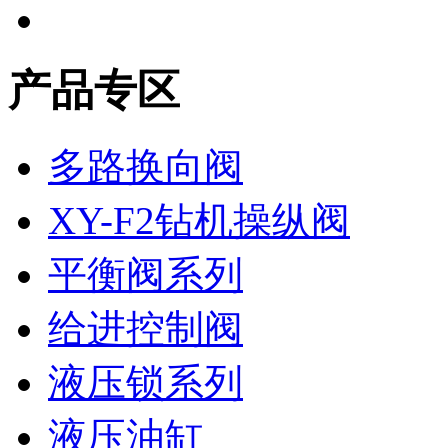
产品专区
多路换向阀
XY-F2钻机操纵阀
平衡阀系列
给进控制阀
液压锁系列
液压油缸